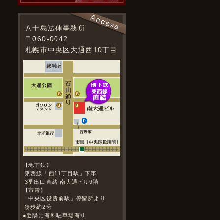
八十島法律事務所
〒060-0042
札幌市中央区大通西10丁目
【地下鉄】
東西線「西11丁目駅」下車
3番出口直結 南大通ビル9階
【市電】
「中央区役所前駅」停留所より
徒歩約2分
●近隣に有料駐車場有り