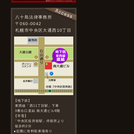
八十島法律事務所
〒060-0042
札幌市中央区大通西10丁目
【地下鉄】
東西線「西11丁目駅」下車
3番出口直結 南大通ビル9階
【市電】
「中央区役所前駅」停留所より
徒歩約2分
●近隣に有料駐車場有り